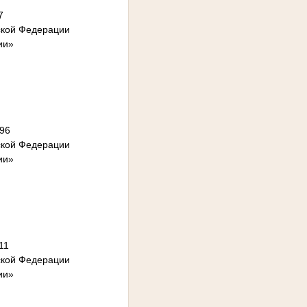
7
ской Федерации
ии»
496
ской Федерации
ии»
11
ской Федерации
ии»