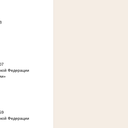
8
07
ской Федерации
ии»
59
ской Федерации