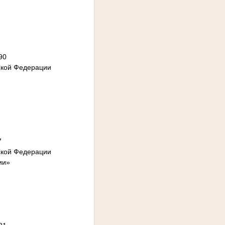
90
ской Федерации
7
ской Федерации
ии»