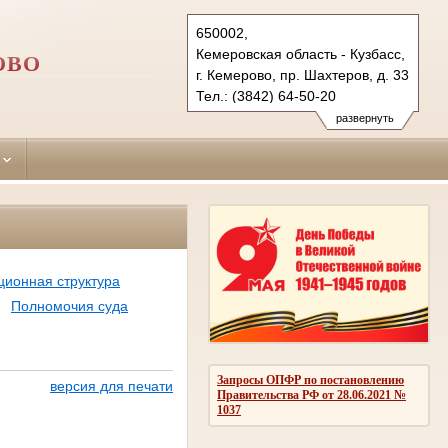
650002,
Кемеровская область - Кузбасс,
ОВО
г. Кемерово, пр. Шахтеров, д. 33
Тел.: (3842) 64-50-20
rudnichny.kmr@sudrf.ru
развернуть
ционная структура
Полномочия суда
Запросы ОПФР по постановлению
версия для печати
Правительства РФ от 28.06.2021 №
1037