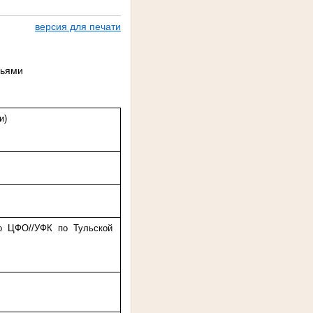
версия для печати
дьями
и)
 ЦФО//УФК по Тульской