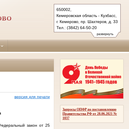
650002,
Кемеровская область - Кузбасс,
ОВО
г. Кемерово, пр. Шахтеров, д. 33
Тел.: (3842) 64-50-20
rudnichny.kmr@sudrf.ru
развернуть
версия для печати
Запросы ОПФР по постановлению
и
Правительства РФ от 28.06.2021 №
1037
Федеральный закон от 25