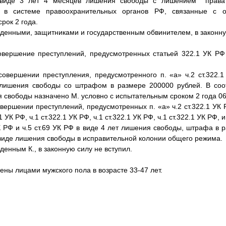
 виде 3 лет 4 месяцев лишения свободы с лишением права
е в системе правоохранительных органов РФ, связанные с 
рок 2 года.
денными, защитниками и государственным обвинителем, в законную
овершение преступлений, предусмотренных статьей 322.1 УК РФ
овершении преступления, предусмотренного п. «а» ч.2 ст.322.
 лишения свободы со штрафом в размере 200000 рублей. В соот
я свободы назначено М. условно с испытательным сроком 2 года 06
вершении преступлений, предусмотренных п. «а» ч.2 ст.322.1 УК РФ
.1 УК РФ, ч.1 ст.322.1 УК РФ, ч.1 ст.322.1 УК РФ, ч.1 ст.322.1 УК РФ
УК РФ и ч.5 ст.69 УК РФ в виде 4 лет лишения свободы, штрафа в 
виде лишения свободы в исправительной колонии общего режима.
енным К., в законную силу не вступил.
ны лицами мужского пола в возрасте 33-47 лет.