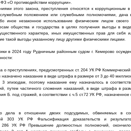
-ФЗ «О противодействии коррупции».
ниями этого закона, преступления относятся к коррупционным в 
 служебным положением или служебными полномочиями, дача вз
бо иное незаконное использование физическим лицом своего
есам общества и государства в целях получения выгоды в виде 
ущественного характера, иных имущественных прав для себя и
ие такой выгоды указанному лицу другими физическими лицами.
ики в 2024 году Рудничным районным судом г. Кемерово осужде
ности:
а о преступлениях, предусмотренных ст. 204 УК РФ Коммерческий 
 назначено наказание в виде штрафа в размере от 3 до 40 миллио
 3 эпизодам, поэтому наказание ему назначалось в соответств
ий, путем частичного сложения наказаний, в виде штрафа в ра
я Б. под стражей, в соответствии с ч.5 ст.72 УК РФ, назначенное
ого дела в отношении двоих подсудимых, обвиняемых в сов
ьей 303 УК РФ Фальсификация доказательств и результатов
й 286 УК РФ Превышение должностных полномочий, окончило