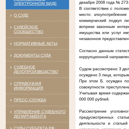
декабря 2008 года № 273
ЭЛЕКТРОННОМ ВИДЕ
В соответствии с положе
место: злоупотребление
О СУДЕ
коммерческий подкуп ли
вопреки законным интер
СУДЕЙСКОЕ
СООБЩЕСТВО
имущества или услуг им
незаконное предоставлен
НОРМАТИВНЫЕ АКТЫ
Согласно данным статист
ДОКУМЕНТЫ СУДА
коррупционной направлен
СУДЕБНОЕ
Судом рассмотрено 3 дел
ДЕЛОПРОИЗВОДСТВО
осуждено 3 лица, которым
При этом Б. осужден по
СПРАВОЧНАЯ
совокупности преступлен
ИНФОРМАЦИЯ
Учитывая время содержани
000 000 рублей.
ПРЕСС-СЛУЖБА
Рассмотрение уголовн
УПРАВЛЕНИЕ СУДЕБНОГО
ДЕПАРТАМЕНТА
предусмотренных стат
деятельности и статье
СУДЫ СУБЪЕКТА РФ