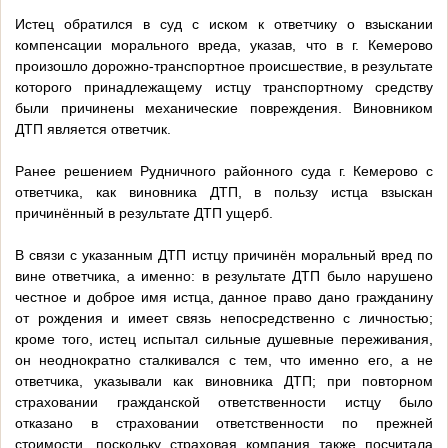
Истец обратился в суд с иском к ответчику о взыскании
компенсации морального вреда, указав, что в г. Кемерово
произошло дорожно-транспортное происшествие, в результате
которого принадлежащему истцу транспортному средству
были причинены механические повреждения. Виновником
ДТП является ответчик.
Ранее решением Рудничного районного суда г. Кемерово с
ответчика, как виновника ДТП, в пользу истца взыскан
причинённый в результате ДТП ущерб.
В связи с указанным ДТП истцу причинён моральный вред по
вине ответчика, а именно: в результате ДТП было нарушено
честное и доброе имя истца, данное право дано гражданину
от рождения и имеет связь непосредственно с личностью;
кроме того, истец испытал сильные душевные переживания,
он неоднократно сталкивался с тем, что именно его, а не
ответчика, указывали как виновника ДТП; при повторном
страховании гражданской ответственности истцу было
отказано в страховании ответственности по прежней
стоимости, поскольку страховая компания также посчитала