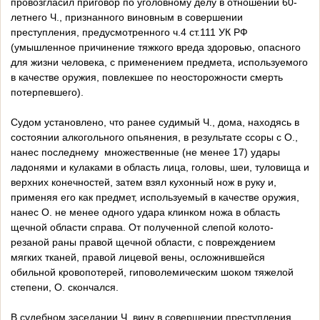
провозгласил приговор по уголовному делу в отношении 60-
летнего Ч., признанного виновным в совершении
преступления, предусмотренного ч.4 ст.111 УК РФ
(умышленное причинение тяжкого вреда здоровью, опасного
для жизни человека, с применением предмета, используемого
в качестве оружия, повлекшее по неосторожности смерть
потерпевшего).
Судом установлено, что ранее судимый Ч., дома, находясь в
состоянии алкогольного опьянения, в результате ссоры с О.,
нанес последнему множественные (не менее 17) удары
ладонями и кулаками в область лица, головы, шеи, туловища и
верхних конечностей, затем взял кухонный нож в руку и,
применяя его как предмет, используемый в качестве оружия,
нанес О. не менее одного удара клинком ножа в область
щечной области справа. От полученной слепой колото-
резаной раны правой щечной области, с повреждением
мягких тканей, правой лицевой вены, осложнившейся
обильной кровопотерей, гиповолемическим шоком тяжелой
степени, О. скончался.
В судебном заседании Ч. вину в совершении преступления