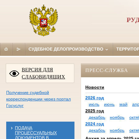
РУ
СУДЕБНОЕ ДЕЛОПРОИЗВОДСТВО
ТЕРРИТО
ВЕРСИЯ ДЛЯ
ПРЕСС-СЛУЖБА
СЛАБОВИДЯЩИХ
Новости
Получение судебной
2026 год
корреспонденции через портал
июль
июнь
май
ап
Госуслуг
2025 год
декабрь
ноябрь
октя
2024 год
ПОДАЧА
декабрь
ноябрь
октя
ПРОЦЕССУАЛЬНЫХ
ДОКУМЕНТОВ В
Архив за апрель 2025 г