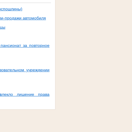
госпошлины)
пли-продажи автомобиля
ицы
 пансионат за повторное
азовательном учреждении
овлекло лишение права