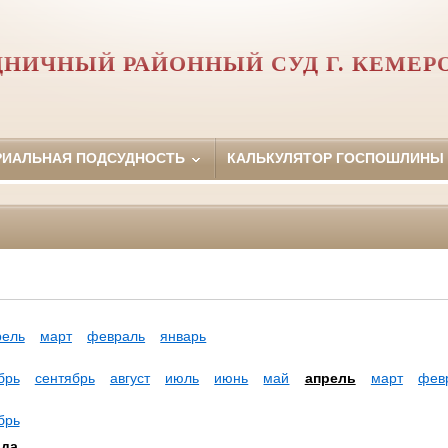
ДНИЧНЫЙ РАЙОННЫЙ СУД Г. КЕМЕР
РИАЛЬНАЯ ПОДСУДНОСТЬ
КАЛЬКУЛЯТОР ГОСПОШЛИНЫ
рель
март
февраль
январь
брь
сентябрь
август
июль
июнь
май
апрель
март
фев
брь
ода