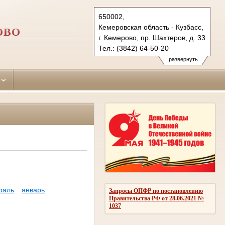
650002,
Кемеровская область - Кузбасс,
ОВО
г. Кемерово, пр. Шахтеров, д. 33
Тел.: (3842) 64-50-20
rudnichny.kmr@sudrf.ru
развернуть
раль
январь
Запросы ОПФР по постановлению
Правительства РФ от 28.06.2021 №
1037