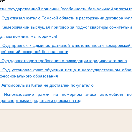
аты государственной пошлины (особенности безналичной уплаты 
: Суд отказал жителю Томской области в расторжении договора ку
: Кемеровчанин выслушал приговор за поджог квартиры сожительн
ды: мы помним, мы гордимся!
: Суд привлек к административной ответственности кемеровский
ребований пожарной безопасности
: Суд удовлетворил требования о ликвидации юридического лица
: Суд установил факт обучения истца в негосударственном обр
фессионального образования
: Автомобиль из Китая не доставлен покупателю
з: Использование рамки на номерном знаке автомобиля п
транспортными средствами сроком на год