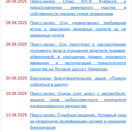
28.08.2025
Пресс-релиз: Отказ КУГИ Кузбасса о
предоставлении земельного участка в
собственности признан судом незаконным
28.08.2025
Пресс-релиз: Суд удовлетворил требования
истца о взыскании денежных средств за не
оказанные услуги
28.08.2025
Пресс-релиз: Суд приступил к рассмотрению
уголовного дела в отношении водителя трамвая,
обвиняемой в нарушении правил дорожного
движения и эксплуатации транспортного
средства на Логовом шоссе г. Кемерово
20.08.2025
Ежегодная благотворительная акция «Помоги
собраться в школу»
18.08.2025
Пресс-релиз: Судом снят арест с автомобиля:
защита прав добросовестного покупателя
конфискованного имущества
13.08.2025
Пресс-релиз: Судебное решение: Условный срок
за незаконную модификацию оружия и хранение
боеприпасов