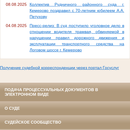
08.08.2025
Коллектив Рудничного районного суда г.
Кемерово поздравил с 70-летним юбилеем А.А.
Петухову
04.08.2025
Пресс-релиз: В суд поступило уголовное дело в
отношении водителя трамвая, обвиняемой в
нарушении правил дорожного движения и
эксплуатации транспортного средства на
Логовом шоссе г. Кемерово
Получение судебной корреспонденции через портал Госуслуг
ПОДАЧА ПРОЦЕССУАЛЬНЫХ ДОКУМЕНТОВ В
ЭЛЕКТРОННОМ ВИДЕ
О СУДЕ
СУДЕЙСКОЕ СООБЩЕСТВО